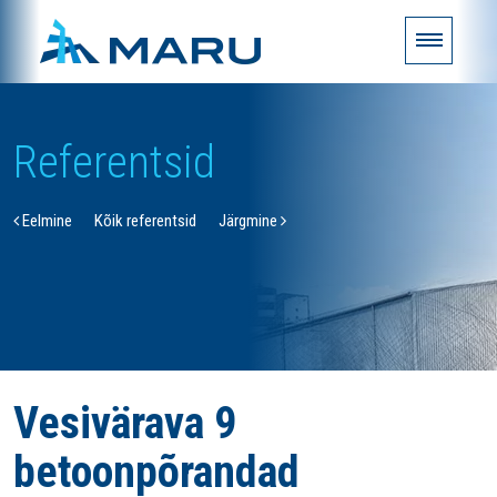
Referentsid
Eelmine
Kõik referentsid
Järgmine
Vesivärava 9
betoonpõrandad