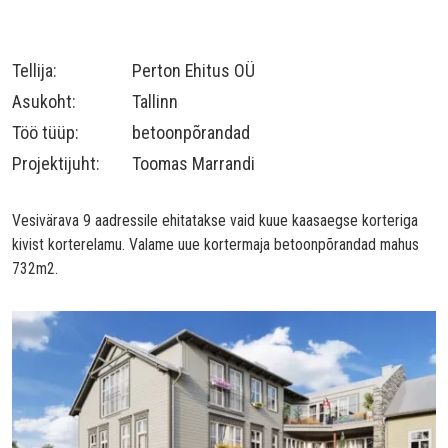
Tellija:
Perton Ehitus OÜ
Asukoht:
Tallinn
Töö tüüp:
betoonpõrandad
Projektijuht:
Toomas Marrandi
Vesivärava 9 aadressile ehitatakse vaid kuue kaasaegse korteriga
kivist korterelamu. Valame uue kortermaja betoonpõrandad mahus
732m2.