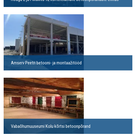
Amserv Peetri betooni- ja montaažitööd
Vabaõhumuuseumi Kolu kõrtsi betoonpõrand