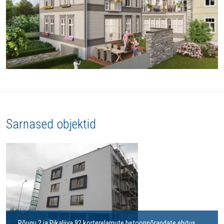
Sarnased objektid
Rõugu 2 ja Pikaliiva 92 korterelamute betoonpõrandate ehitus