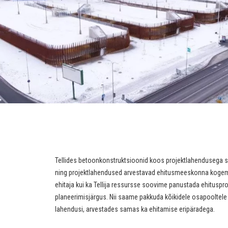
Tellides betoonkonstruktsioonid koos projektlahendusega 
ning projektlahendused arvestavad ehitusmeeskonna koge
ehitaja kui ka Tellija ressursse soovime panustada ehituspr
planeerimisjärgus. Nii saame pakkuda kõikidele osapooltele
lahendusi, arvestades samas ka ehitamise eripäradega.