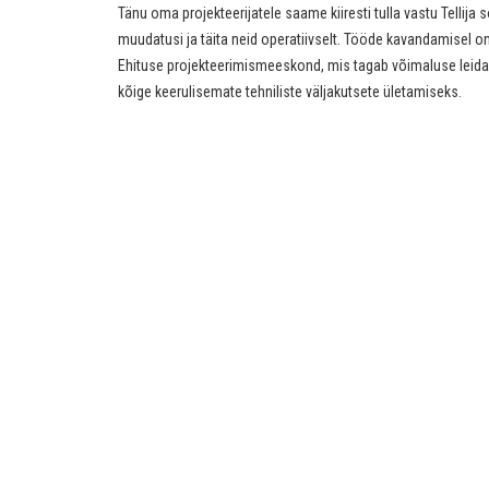
Tänu oma projekteerijatele saame kiiresti tulla vastu Tellija 
muudatusi ja täita neid operatiivselt. Tööde kavandamisel 
Ehituse projekteerimismeeskond, mis tagab võimaluse leid
kõige keerulisemate tehniliste väljakutsete ületamiseks.