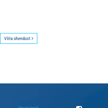
Võta ühendust
Muud lingid