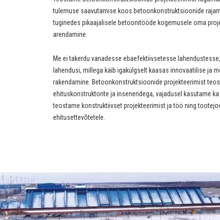
tulemuse saavutamise koos betoonkonstruktsioonide rajam
tuginedes pikaajalisele betoonitööde kogemusele oma proje
arendamine.
Me ei takerdu vanadesse ebaefektiivsetesse lahendustesse,
lahendusi, millega käib igakülgselt kaasas innovaatilise ja
rakendamine. Betoonkonstruktsioonide projekteerimist te
ehituskonstruktorite ja inseneridega, vajadusel kasutame ka
teostame konstruktiivset projekteerimist ja töö ning tootejo
ehitusettevõtetele.