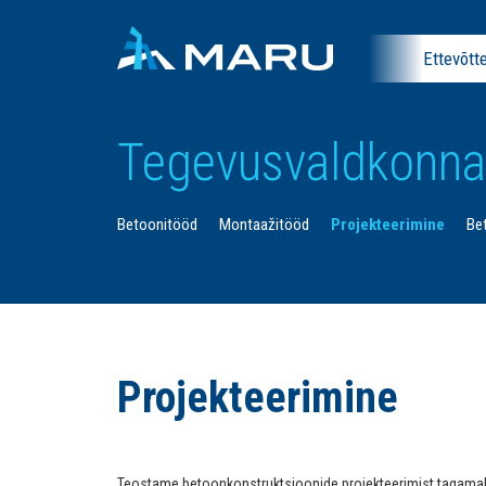
Ettevõtt
Tegevusvaldkonn
Betoonitööd
Montaažitööd
Projekteerimine
Be
Projekteerimine
Teostame betoonkonstruktsioonide projekteerimist tagamaks