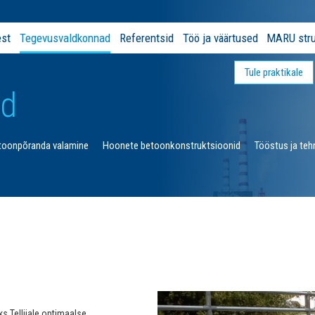
est
Tegevusvaldkonnad
Referentsid
Töö ja väärtused
MARU stru
Tule praktikale
ad
toonpõranda valamine
Hoonete betoonkonstruktsioonid
Tööstus ja tehn
 Tellijale optimaalse