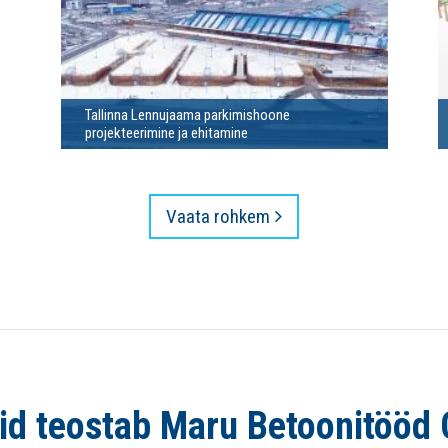
Favor AS tootmishoone raudbetoonelementide
tootejoonised
Vaata rohkem
id teostab Maru Betoonitööd