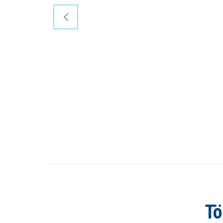
Tallinna Lennujaama parkimishoone
projekteerimine ja ehitamine
Tö