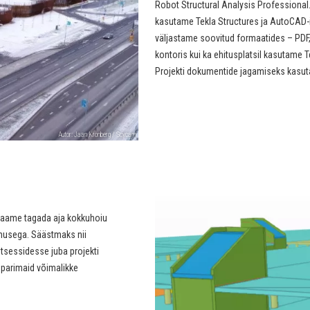
Robot Structural Analysis Professional
kasutame Tekla Structures ja AutoCAD-
väljastame soovitud formaatides – PDF,
kontoris kui ka ehitusplatsil kasutame T
Projekti dokumentide jagamiseks kasuta
Autor: Jaan Kronberg / Scycam
saame tagada aja kokkuhoiu
musega. Säästmaks nii
otsessidesse juba projekti
 parimaid võimalikke