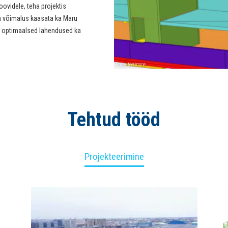
soovidele, teha projektis
on võimalus kaasata ka Maru
a optimaalsed lahendused ka
Projekteerimine
Tehtud tööd
Projekteerimine