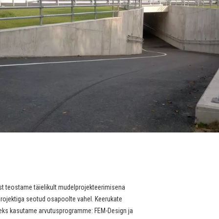
t teostame täielikult mudelprojekteerimisena
projektiga seotud osapoolte vahel. Keerukate
seks kasutame arvutusprogramme: FEM-Design ja