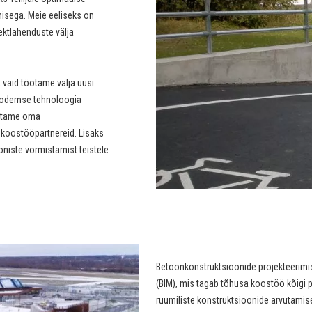
isega. Meie eeliseks on
ktlahenduste välja
 vaid töötame välja uusi
 modernse tehnoloogia
ostame oma
 koostööpartnereid. Lisaks
oniste vormistamist teistele
Betoonkonstruktsioonide projekteerimis
(BIM), mis tagab tõhusa koostöö kõigi 
ruumiliste konstruktsioonide arvutami