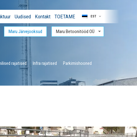
ktuur
Uudised
Kontakt
TOETAME
EST
Maru Järvejooksud
Maru Betoonitööd OÜ
ilised rajatised
Infra rajatised
Parkimishooned