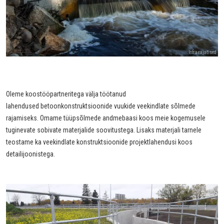
Infra rajatised
Oleme koostööpartneritega välja töötanud
lahendused betoonkonstruktsioonide vuukide veekindlate sõlmede
rajamiseks. Omame tüüpsõlmede andmebaasi koos meie kogemusele
tuginevate sobivate materjalide soovitustega. Lisaks materjali tarnele
teostame ka veekindlate konstruktsioonide projektlahendusi koos
detailijoonistega.