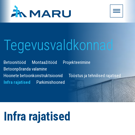
Tegevusvaldkonnad
Betoonitööd
Montaažitööd
Projekteerimine
Betoonpõranda valamine
Hoonete betoonkonstruktsioonid
Tööstus ja tehnilised rajatised
Infra rajatised
Parkimishooned
Infra rajatised