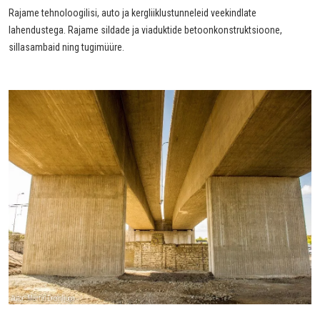
Rajame tehnoloogilisi, auto ja kergliiklustunneleid veekindlate
lahendustega. Rajame sildade ja viaduktide betoonkonstruktsioone,
sillasambaid ning tugimüüre.
Autor: Martin Dremljuga