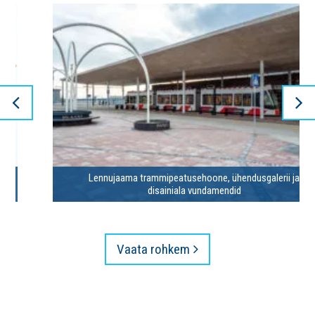
Lennujaama trammipeatusehoone, ühendusgalerii ja
disainiala vundamendid
Vaata rohkem