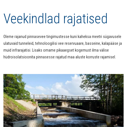
Veekindlad rajatised
Oleme rajanud pinnasevee tingimustesse kuni kaheksa meetri sügavusele
ulatuvaid tunneleid, tehnoloogilisi vee reservuaare, basseine, kalapääse ja
muid infrarajatisi. Lisaks omame pikaaegset kogemust ilma välise
hüdroisolatsioonita pinnasesse rajatud maa aluste korruste rajamisel.