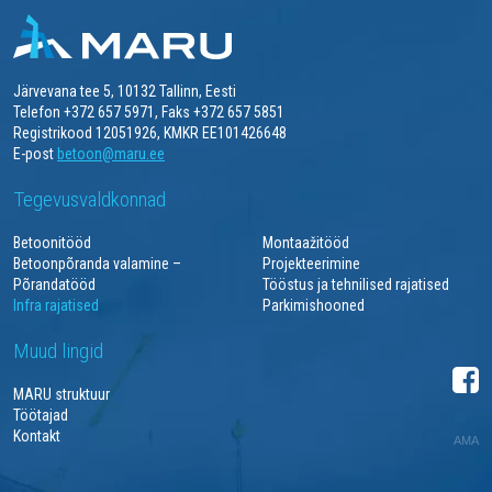
Järvevana tee 5, 10132 Tallinn, Eesti
Telefon +372 657 5971, Faks +372 657 5851
Registrikood 12051926, KMKR EE101426648
E-post
betoon@maru.ee
Tegevusvaldkonnad
Betoonitööd
Montaažitööd
Betoonpõranda valamine –
Projekteerimine
Põrandatööd
Tööstus ja tehnilised rajatised
Infra rajatised
Parkimishooned
Muud lingid
MARU struktuur
Töötajad
Kontakt
AMA