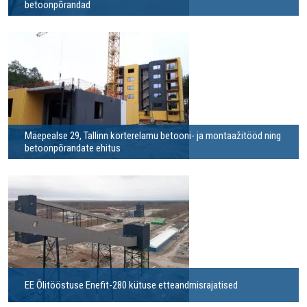
betoonpõrandad
Mäepealse 29, Tallinn korterelamu betooni- ja montaažitööd ning
betoonpõrandate ehitus
EE Õlitööstuse Enefit-280 kütuse etteandmisrajatised