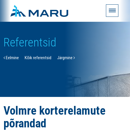
Referentsid
Eelmine
Kõik referentsid
Järgmine
Volmre korterelamute
põrandad