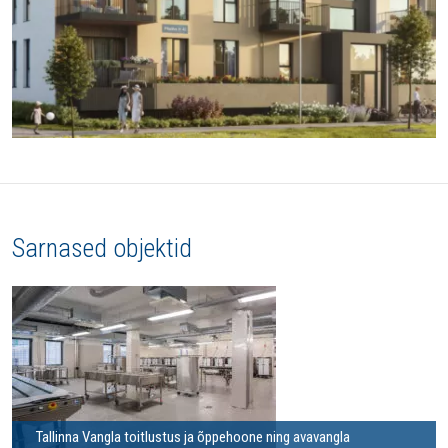
Sarnased objektid
Tallinna Vangla toitlustus ja õppehoone ning avavangla