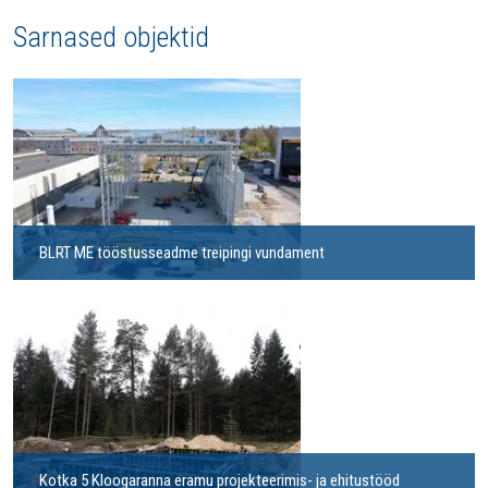
Sarnased objektid
BLRT ME tööstusseadme treipingi vundament
Kotka 5 Kloogaranna eramu projekteerimis- ja ehitustööd