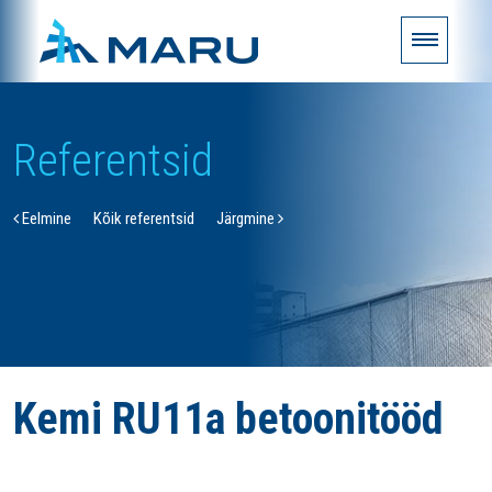
Referentsid
Eelmine
Kõik referentsid
Järgmine
Kemi RU11a betoonitööd