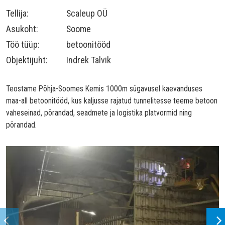
Tellija:
Scaleup OÜ
Asukoht:
Soome
Töö tüüp:
betoonitööd
Objektijuht:
Indrek Talvik
Teostame Põhja-Soomes Kemis
1000m sügavusel kaevanduses
maa-all betoonitööd,
kus
kaljusse rajatud tunnelitesse
teeme
betoon
vaheseinad, põrandad, seadmete ja logistika platvormid ning
põrandad
.