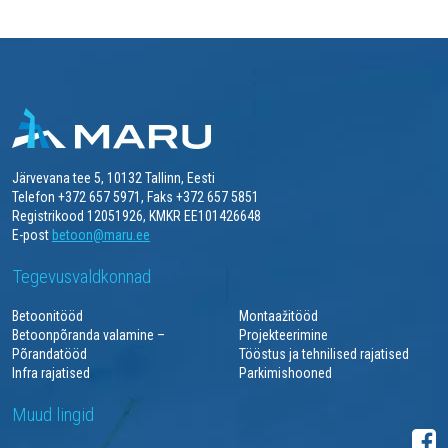
Järvevana tee 5, 10132 Tallinn, Eesti
Telefon +372 657 5971, Faks +372 657 5851
Registrikood 12051926, KMKR EE101426648
E-post
betoon@maru.ee
Tegevusvaldkonnad
Betoonitööd
Montaažitööd
Betoonpõranda valamine –
Projekteerimine
Põrandatööd
Tööstus ja tehnilised rajatised
Infra rajatised
Parkimishooned
Muud lingid