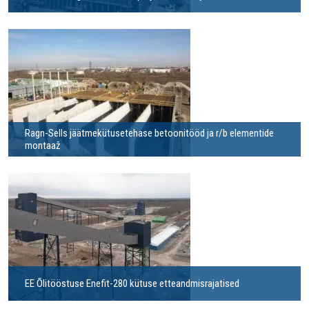
Ragn-Sells jäätmekütusetehase betoonitööd ja r/b elementide
montaaž
EE Õlitööstuse Enefit-280 kütuse etteandmisrajatised