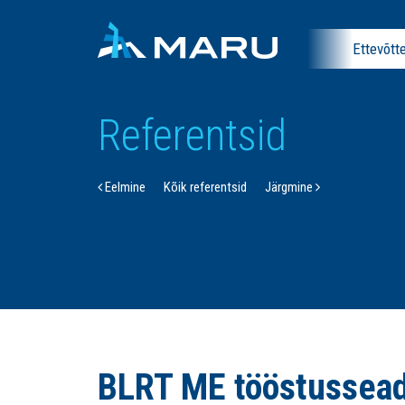
Ettevõtt
Referentsid
Eelmine
Kõik referentsid
Järgmine
BLRT ME tööstussead