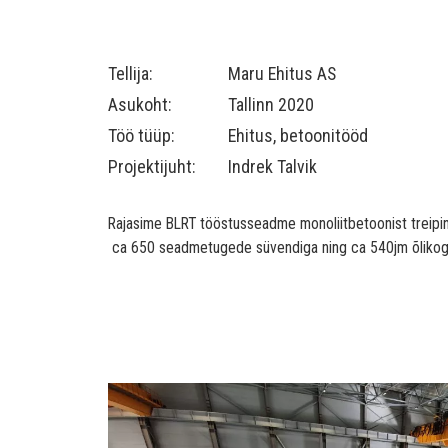
Tellija:
Maru Ehitus AS
Asukoht:
Tallinn 2020
Töö tüüp:
Ehitus, betoonitööd
Projektijuht:
Indrek Talvik
Rajasime BLRT tööstusseadme monoliitbetoonist treipin
ca 650 seadmetugede süvendiga ning ca 540jm õlikog