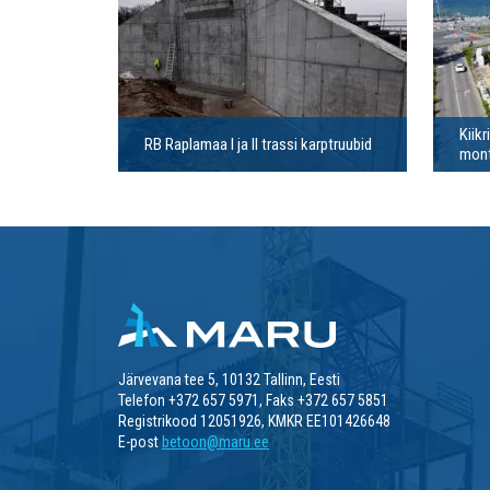
Kiikr
RB Raplamaa I ja II trassi karptruubid
mont
Järvevana tee 5, 10132 Tallinn, Eesti
Telefon +372 657 5971, Faks +372 657 5851
Registrikood 12051926, KMKR EE101426648
E-post
betoon@maru.ee