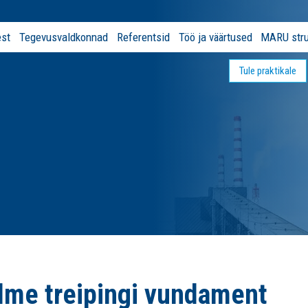
est
Tegevusvaldkonnad
Referentsid
Töö ja väärtused
MARU stru
Tule praktikale
me treipingi vundament