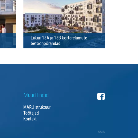
Liikuri 18A ja 18B korterelamute
-
betoonpõrandad
Muud lingid
MARU struktuur
Töötajad
Kontakt
AMA