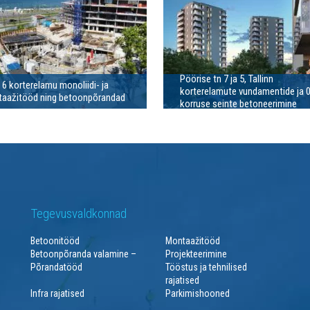
Pöörise tn 7 ja 5, Tallinn
i 6 korterelamu monoliidi- ja
korterelamute vundamentide ja 0
aažitööd ning betoonpõrandad
korruse seinte betoneerimine
Tegevusvaldkonnad
Betoonitööd
Montaažitööd
Betoonpõranda valamine –
Projekteerimine
Põrandatööd
Tööstus ja tehnilised
rajatised
Infra rajatised
Parkimishooned