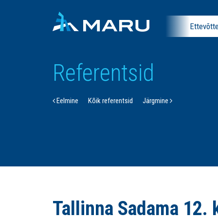
Ettevõtt
Referentsid
Eelmine
Kõik referentsid
Järgmine
Tallinna Sadama 12.