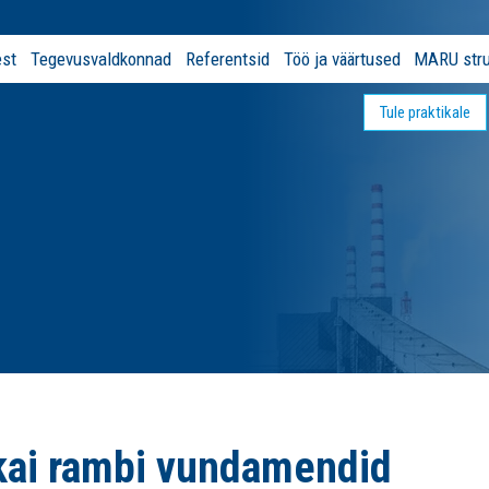
est
Tegevusvaldkonnad
Referentsid
Töö ja väärtused
MARU stru
Tule praktikale
 kai rambi vundamendid