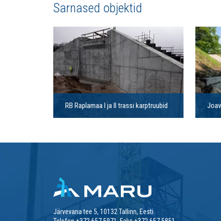
Sarnased objektid
RB Raplamaa I ja II trassi karptruubid
Joav
Järvevana tee 5, 10132 Tallinn, Eesti