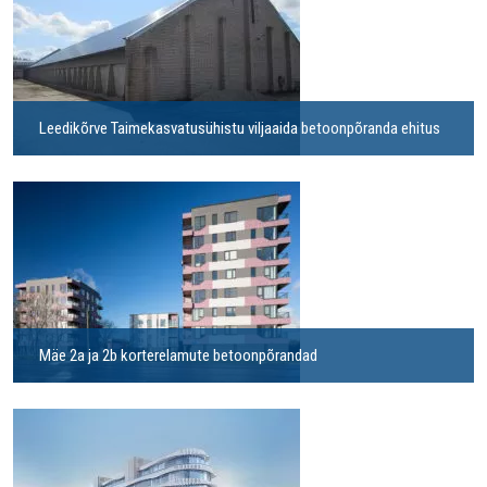
Leedikõrve Taimekasvatusühistu viljaaida betoonpõranda ehitus
Mäe 2a ja 2b korterelamute betoonpõrandad