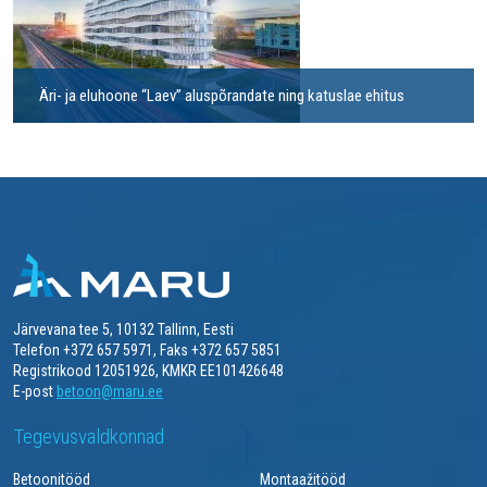
Äri- ja eluhoone “Laev” aluspõrandate ning katuslae ehitus
Järvevana tee 5, 10132 Tallinn, Eesti
Telefon +372 657 5971, Faks +372 657 5851
Registrikood 12051926, KMKR EE101426648
E-post
betoon@maru.ee
Tegevusvaldkonnad
Betoonitööd
Montaažitööd