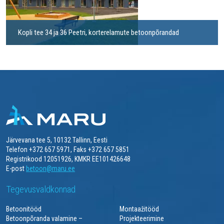
Kopli tee 34 ja 36 Peetri, korterelamute betoonpõrandad
Järvevana tee 5, 10132 Tallinn, Eesti
Telefon +372 657 5971, Faks +372 657 5851
Registrikood 12051926, KMKR EE101426648
E-post
betoon@maru.ee
Tegevusvaldkonnad
Betoonitööd
Montaažitööd
Betoonpõranda valamine –
Projekteerimine