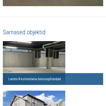
Sarnased objektid
Lammi 8 korterelamu betoonpõrandad