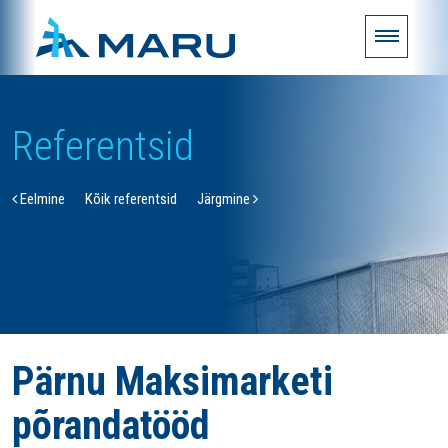
Referentsid
Eelmine
Kõik referentsid
Järgmine
Pärnu Maksimarketi
põrandatööd