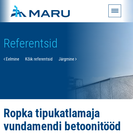
Referentsid
Eelmine
Kõik referentsid
Järgmine
Ropka tipukatlamaja
vundamendi betoonitööd