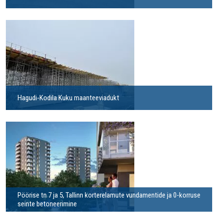
Hagudi-Kodila Kuku maanteeviadukt
Pöörise tn 7 ja 5, Tallinn korterelamute vundamentide ja 0-korruse
seinte betoneerimine