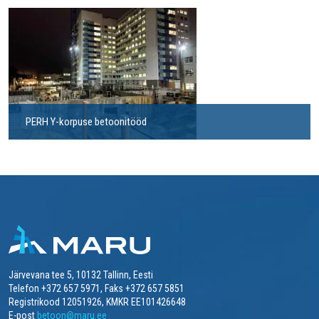
PERH Y-korpuse betoonitööd
Järvevana tee 5, 10132 Tallinn, Eesti
Telefon +372 657 5971, Faks +372 657 5851
Registrikood 12051926, KMKR EE101426648
E-post
betoon@maru.ee