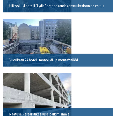
Ülikooli 14 hotelli “Lydia” betoonkandekonstruktsioonide ehitus
Vuorikatu 24 hotelli monoliidi- ja montažitööd
Raatuse Perearstikeskuse parkimismaja