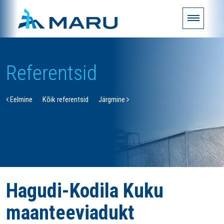
Referentsid
Eelmine
Kõik referentsid
Järgmine
Hagudi-Kodila Kuku
maanteeviadukt