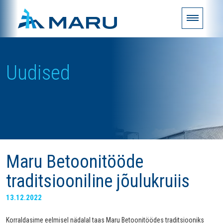
Uudised
Maru Betoonitööde
traditsiooniline jõulukruiis
13.12.2022
Korraldasime eelmisel nädalal taas Maru Betoonitöödes traditsiooniks