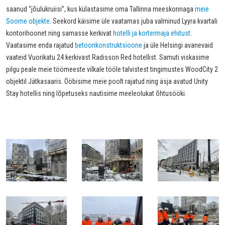
saanud “jõulukruiisi”, kus külastasime oma Tallinna meeskonnaga
meie
Soome objekte
. Seekord käisime üle vaatamas juba valminud Lyyra kvartali
kontorihoonet ning samasse kerkivat
hotelli ja kortermaja ehitust
.
Vaatasime enda rajatud
betoonkonstruktsioone
ja üle Helsingi avanevaid
vaateid Vuorikatu 24 kerkivast Radisson Red hotellist. Samuti viskasime
pilgu peale meie töömeeste vilkale tööle talvistest tingimustes WoodCity 2
objektil Jätkasaaris. Ööbisime meie poolt rajatud ning äsja avatud Unity
Stay hotellis ning lõpetuseks nautisime meeleolukat õhtusööki.