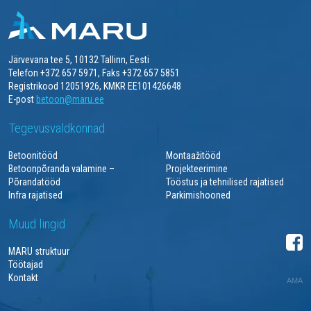
Järvevana tee 5, 10132 Tallinn, Eesti
Telefon +372 657 5971, Faks +372 657 5851
Registrikood 12051926, KMKR EE101426648
E-post
betoon@maru.ee
Tegevusvaldkonnad
Betoonitööd
Montaažitööd
Betoonpõranda valamine –
Projekteerimine
Põrandatööd
Tööstus ja tehnilised rajatised
Infra rajatised
Parkimishooned
Muud lingid
MARU struktuur
Töötajad
Kontakt
AMA