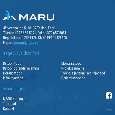
Järvevana tee 5, 10132 Tallinn, Eesti
Telefon +372 657 5971, Faks +372 657 5851
Registrikood 12051926, KMKR EE101426648
E-post
betoon@maru.ee
Tegevusvaldkonnad
Betoonitööd
Montaažitööd
Betoonpõranda valamine –
Projekteerimine
Põrandatööd
Tööstus ja tehnilised rajatised
Infra rajatised
Parkimishooned
Muud lingid
MARU struktuur
Töötajad
Kontakt
AMA