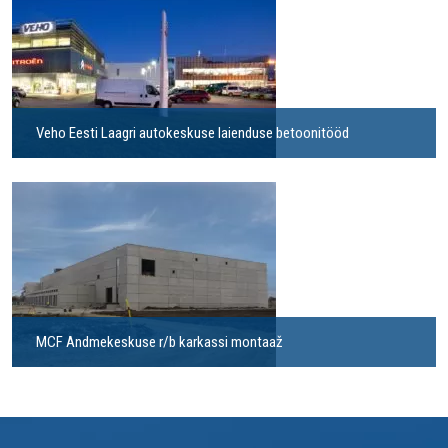
Veho Eesti Laagri autokeskuse laienduse betoonitööd
MCF Andmekeskuse r/b karkassi montaaž