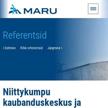
Referentsid
Eelmine
Kõik referentsid
Järgmine
Niittykumpu
kaubanduskeskus ja