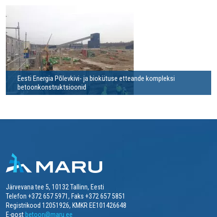
Eesti Energia Põlevkivi- ja biokütuse etteande kompleksi
betoonkonstruktsioonid
Järvevana tee 5, 10132 Tallinn, Eesti
Telefon +372 657 5971, Faks +372 657 5851
Registrikood 12051926, KMKR EE101426648
E-post
betoon@maru.ee