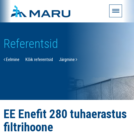
Referentsid
Eelmine
Kõik referentsid
Järgmine
EE Enefit 280 tuhaerastus
filtrihoone